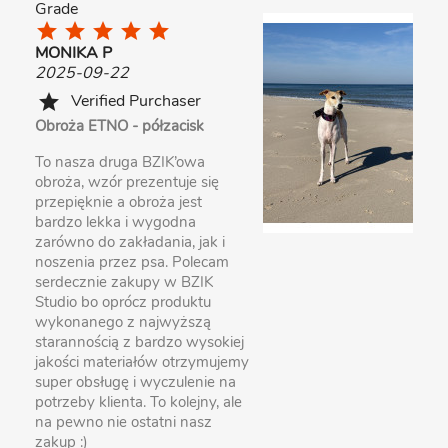
Grade
star
star
star
star
star
MONIKA P
2025-09-22
Verified Purchaser
star
Obroża ETNO - półzacisk
To nasza druga BZIK’owa
obroża, wzór prezentuje się
przepięknie a obroża jest
bardzo lekka i wygodna
zarówno do zakładania, jak i
noszenia przez psa. Polecam
serdecznie zakupy w BZIK
Studio bo oprócz produktu
wykonanego z najwyższą
starannością z bardzo wysokiej
jakości materiałów otrzymujemy
super obsługę i wyczulenie na
potrzeby klienta. To kolejny, ale
na pewno nie ostatni nasz
zakup :)