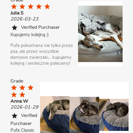
Grade
star
star
star
star
star
Julia S
2026-03-23
Verified Purchaser
star
Kupujemy kolejną :)
Pufa pokochana nie tylko przez
psa, ale przez wszystkie
domowe zwierzaki… kupujemy
kolejną i serdecznie polecamy!
Grade
star
star
star
star
star
Anna W
2026-01-29
Verified
star
Purchaser
Pufa Classic