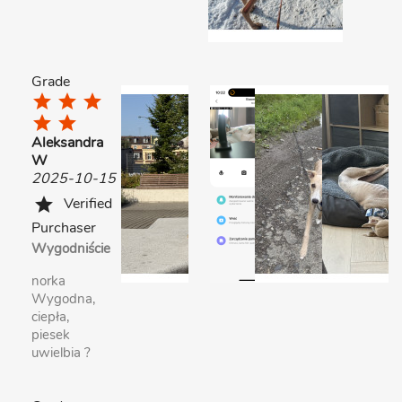
Grade
star
star
star
star
star
Aleksandra
W
2025-10-15
Verified
star
Purchaser
Wygodniście
norka
Wygodna,
ciepła,
piesek
uwielbia ?