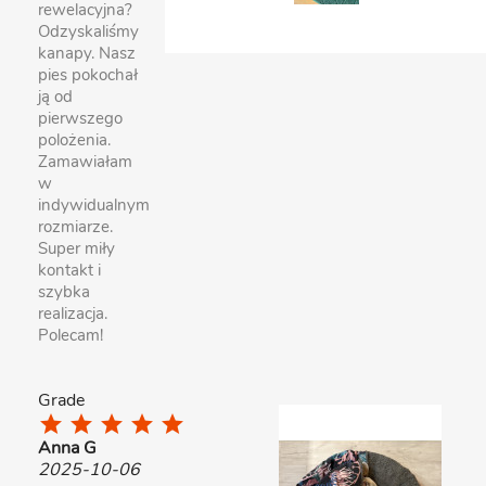
rewelacyjna?
Odzyskaliśmy
kanapy. Nasz
pies pokochał
ją od
pierwszego
polożenia.
Zamawiałam
w
indywidualnym
rozmiarze.
Super miły
kontakt i
szybka
realizacja.
Polecam!
Grade
star
star
star
star
star
Anna G
2025-10-06