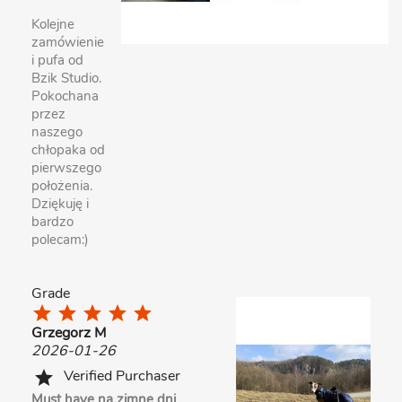
Kolejne
zamówienie
i pufa od
Bzik Studio.
Pokochana
przez
naszego
chłopaka od
pierwszego
położenia.
Dziękuję i
bardzo
polecam:)
Grade
star
star
star
star
star
Grzegorz M
2026-01-26
Verified Purchaser
star
Must have na zimne dni