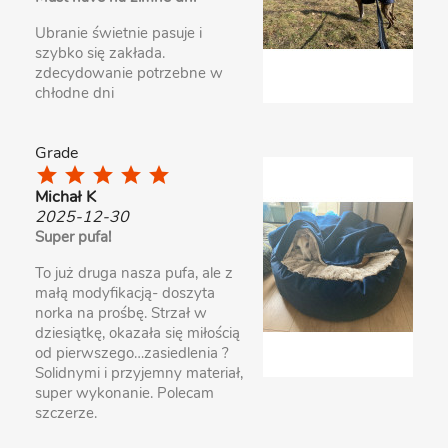
Ubranie świetnie pasuje i
szybko się zakłada.
zdecydowanie potrzebne w
chłodne dni
Grade
star
star
star
star
star
Michał K
2025-12-30
Super pufa!
To już druga nasza pufa, ale z
małą modyfikacją- doszyta
norka na prośbę. Strzał w
dziesiątkę, okazała się miłością
od pierwszego…zasiedlenia ?
Solidnymi i przyjemny materiał,
super wykonanie. Polecam
szczerze.