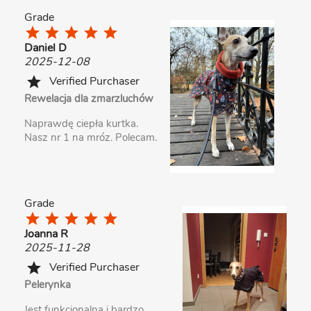
Grade
star
star
star
star
star
Daniel D
2025-12-08
Verified Purchaser
star
Rewelacja dla zmarzluchów
Naprawdę ciepła kurtka.
Nasz nr 1 na mróz. Polecam.
Grade
star
star
star
star
star
Joanna R
2025-11-28
Verified Purchaser
star
Pelerynka
Jest funkcjonalna i bardzo