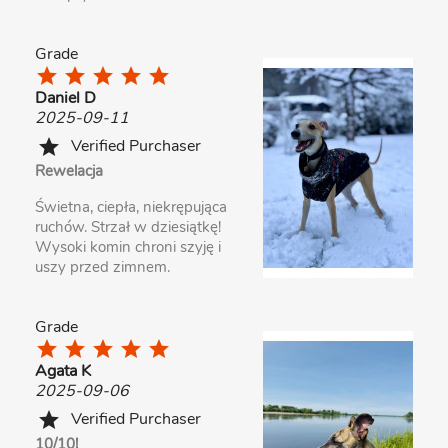
Grade
star
star
star
star
star
Daniel D
2025-09-11
Verified Purchaser
star
Rewelacja
Świetna, ciepła, niekrępująca
ruchów. Strzał w dziesiątkę!
Wysoki komin chroni szyję i
uszy przed zimnem.
Grade
star
star
star
star
star
Agata K
2025-09-06
Verified Purchaser
star
10/10!