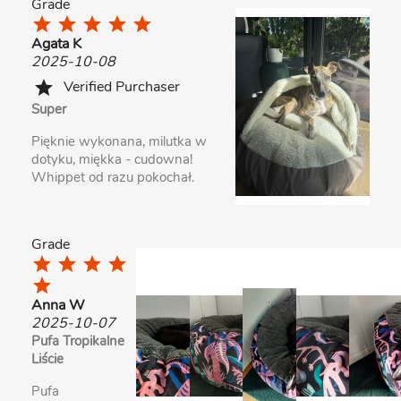
Grade
star
star
star
star
star
Agata K
2025-10-08
Verified Purchaser
star
Super
Pięknie wykonana, milutka w
dotyku, miękka - cudowna!
Whippet od razu pokochał.
Grade
star
star
star
star
star
Anna W
2025-10-07
Pufa Tropikalne
Liście
Pufa