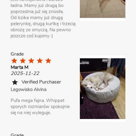
ładna. Mamy już drugą bo
poprzednia już się znosiła.
Od bzika mamy już drugą
pelerynkę, drugą kurtkę i trzecią
obrożę ze smyczą. Na pewno
jeszcze coś kupimy :)
Grade
star
star
star
star
star
Marta M
2025-11-22
Verified Purchaser
star
Legowisko Alvina
Pufa mega fajna. Whippet
sporych rozmiarów spokojnie
się na niej wyleguje.
Grade