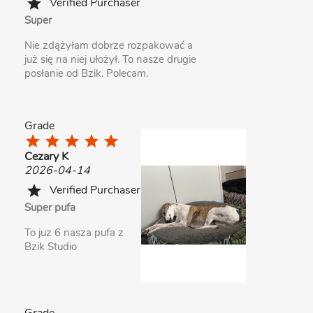
Verified Purchaser
star
Super
Nie zdążyłam dobrze rozpakować a
już się na niej ułożył. To nasze drugie
posłanie od Bzik. Polecam.
Grade
star
star
star
star
star
Cezary K
2026-04-14
Verified Purchaser
star
Super pufa
To juz 6 nasza pufa z
Bzik Studio