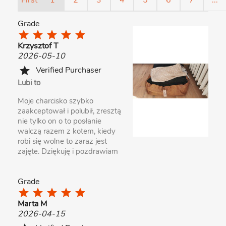
First
1
2
3
4
5
6
7
...
Grade
star
star
star
star
star
Krzysztof T
2026-05-10
Verified Purchaser
star
Lubi to
Moje charcisko szybko
zaakceptował i polubił, zresztą
nie tylko on o to posłanie
walczą razem z kotem, kiedy
robi się wolne to zaraz jest
zajęte. Dziękuję i pozdrawiam
Grade
star
star
star
star
star
Marta M
2026-04-15