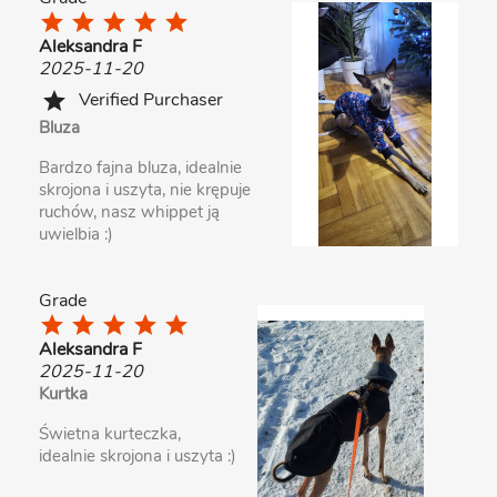
star
star
star
star
star
Aleksandra F
2025-11-20
Verified Purchaser
star
Bluza
Bardzo fajna bluza, idealnie
skrojona i uszyta, nie krępuje
ruchów, nasz whippet ją
uwielbia :)
Grade
star
star
star
star
star
Aleksandra F
2025-11-20
Kurtka
Świetna kurteczka,
idealnie skrojona i uszyta :)