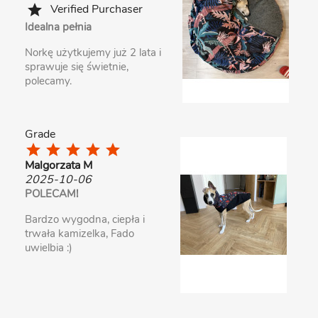
Verified Purchaser
star
Idealna pełnia
Norkę użytkujemy już 2 lata i
sprawuje się świetnie,
polecamy.
Grade
star
star
star
star
star
Malgorzata M
2025-10-06
POLECAM!
Bardzo wygodna, ciepła i
trwała kamizelka, Fado
uwielbia :)